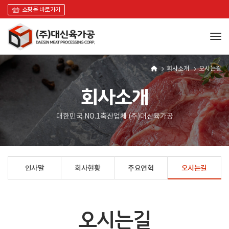
쇼핑몰 바로가기
Tog
회사소개
오시는길
회사소개
대한민국 NO.1축산업체 (주)대신육가공
인사말
회사현황
주요연혁
오시는길
오시는길